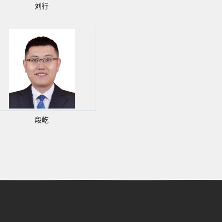
刘行
段屹