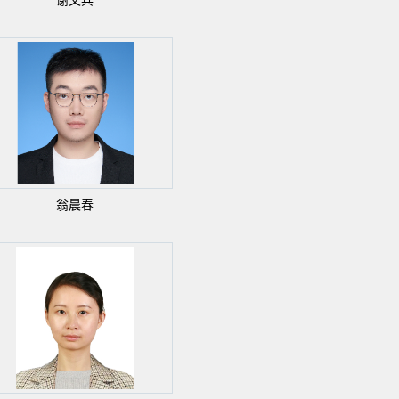
谢文兵
翁晨春