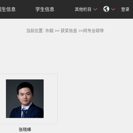
招生信息
学生信息
其他栏目
登录
当前位置:
许超
>>
获奖信息
>>同专业硕导
张晓峰