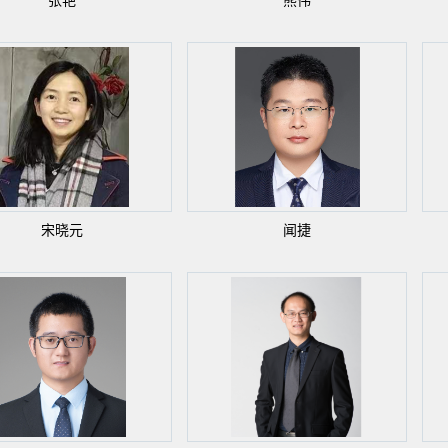
张艳
熊伟
宋晓元
闻捷