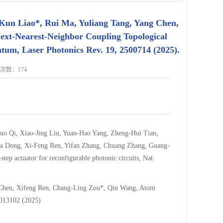
Kun Liao*, Rui Ma, Yuliang Tang, Yang Chen,
ext-Nearest-Neighbor Coupling Topological
um, Laser Photonics Rev. 19, 2500714 (2025).
点击次数：
174
o Qi, Xiao-Jing Liu, Yuan-Hao Yang, Zheng-Hui Tian,
ua Dong, Xi-Feng Ren, Yifan Zhang, Chuang Zhang, Guang-
ep actuator for reconfigurable photonic circuits, Nat.
 Chen, Xifeng Ren, Chang-Ling Zou*, Qin Wang, Atom
, 013102 (2025)