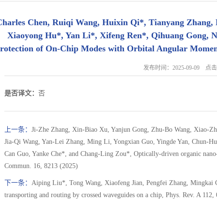
harles Chen, Ruiqi Wang, Huixin Qi*, Tianyang Zhang, 
Xiaoyong Hu*, Yan Li*, Xifeng Ren*, Qihuang Gong, N
rotection of On-Chip Modes with Orbital Angular Moment
发布时间：2025-09-09 
是否译文：
否
上一条：
Ji-Zhe Zhang, Xin-Biao Xu, Yanjun Gong, Zhu-Bo Wang, Xiao-Zhu
Jia-Qi Wang, Yan-Lei Zhang, Ming Li, Yongxian Guo, Yingde Yan, Chun-H
Can Guo, Yanke Che*, and Chang-Ling Zou*, Optically-driven organic nano-st
Commun. 16, 8213 (2025)
下一条：
Aiping Liu*, Tong Wang, Xiaofeng Jian, Pengfei Zhang, Mingkai
transporting and routing by crossed waveguides on a chip, Phys. Rev. A 112