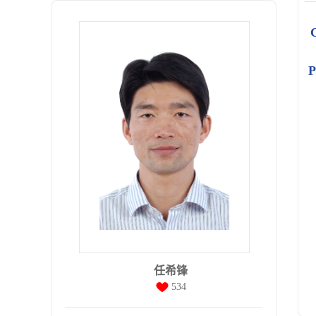
C
P
任希锋
534