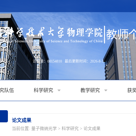
访问量：
00154810
最后更新时间：
2026
-
8
-
5
究队伍
科学研究
教学研究
获
论文成果
当前位置:
量子微纳光学
>
科学研究
>
论文成果