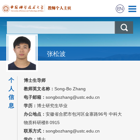
首页
科学研究
张松波
教学研究
组内成员
个
博士生导师
人
教师英文名称：
Song-Bo Zhang
招生信息
信
电子邮箱：
songbozhang@ustc.edu.cn
息
学历：
博士研究生毕业
办公地点：
安徽省合肥市包河区金寨路96号 中科大
物质科研楼B 0915
联系方式：
songbozhang@ustc.edu.cn
学位：
博士