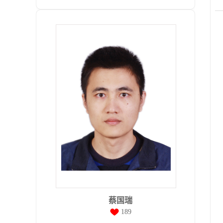
蔡国瑞
189