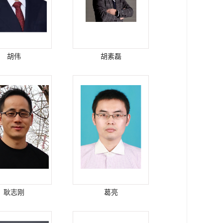
胡伟
胡素磊
耿志刚
葛亮