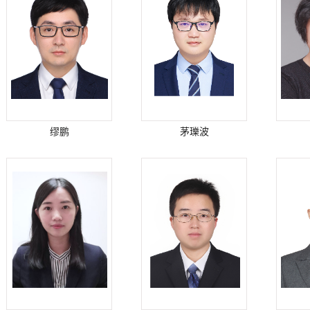
缪鹏
茅瓅波