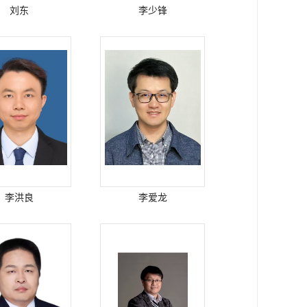
刘东
李少锋
李洪良
李爱龙