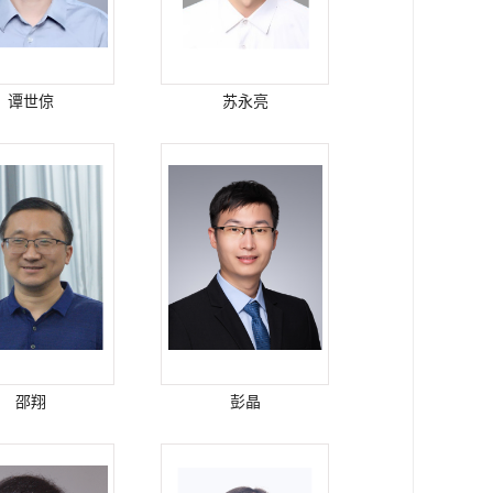
谭世倞
苏永亮
邵翔
彭晶