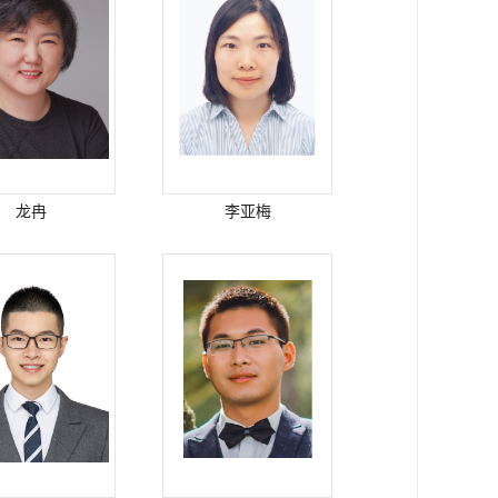
龙冉
李亚梅