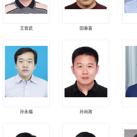
王官武
田善喜
孙永福
孙尚政