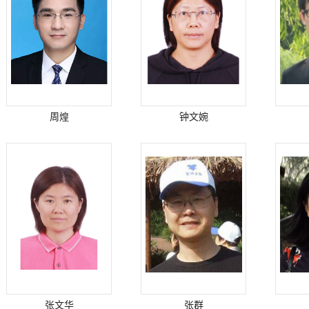
周煌
钟文婉
张文华
张群