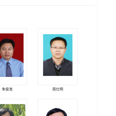
朱俊发
周仕明