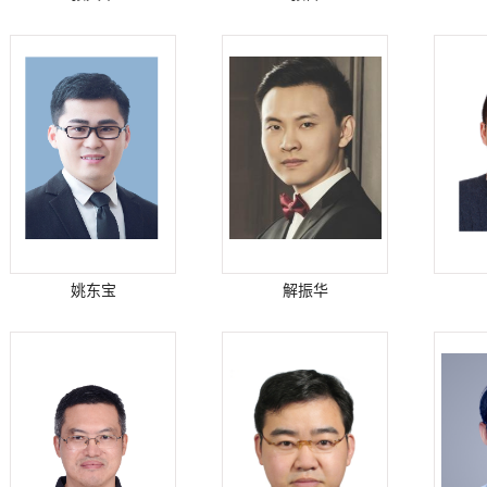
姚东宝
解振华