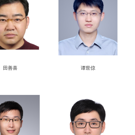
田善喜
谭世倞