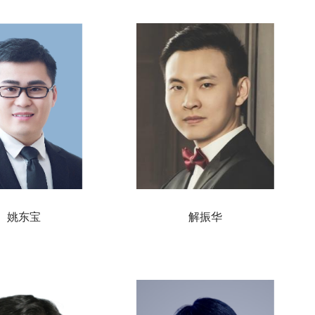
姚东宝
解振华