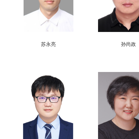
苏永亮
孙尚政