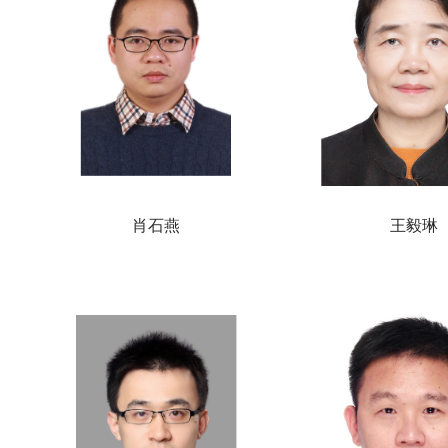
肖石燕
王毅琳