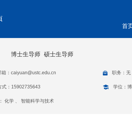
页
首
博士生导师 硕士生导师
邮箱：
caiyuan@ustc.edu.cn
职务：无
式：15902735643
学位：博
： 化学 、 智能科学与技术