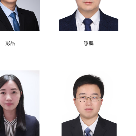
彭晶
缪鹏