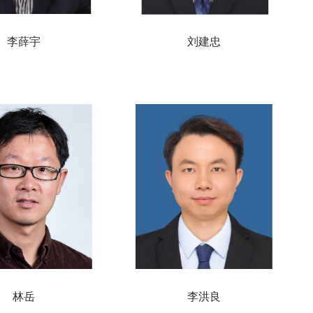
李薛宇
刘建忠
林岳
李洪良