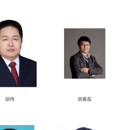
胡伟
胡素磊