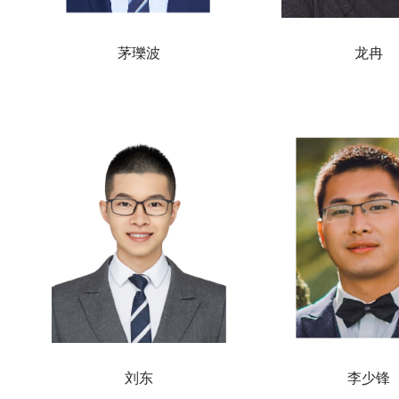
茅瓅波
龙冉
刘东
李少锋