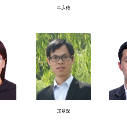
卓庆德
郑基深