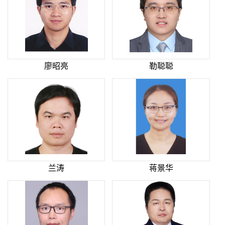
廖昭亮
勒聪聪
兰涛
蒋景华