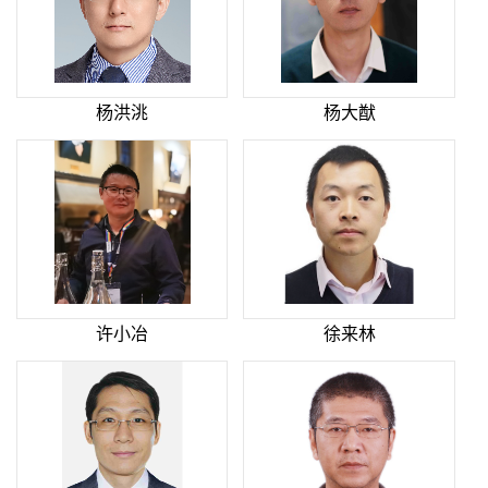
杨洪洮
杨大猷
许小冶
徐来林