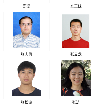
郑坚
查王妹
张志勇
张云龙
张松波
张洁