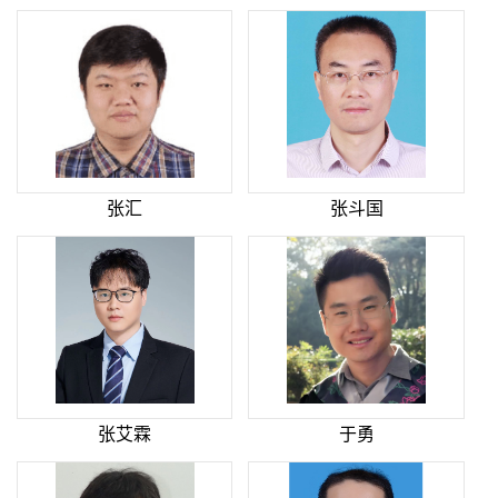
张汇
张斗国
张艾霖
于勇