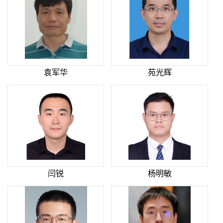
袁军华
苑光辉
闫锐
杨明敏