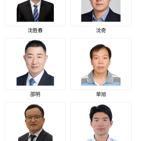
沈胜春
沈奇
邵明
单旭