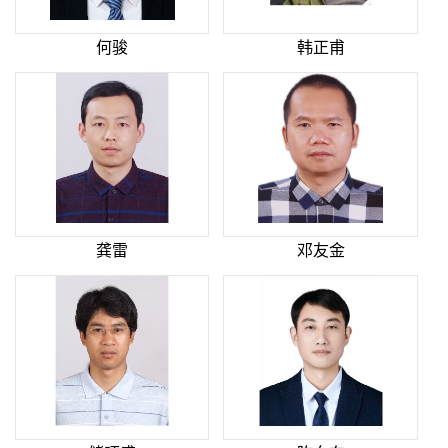
何骏
韩正甫
龚雷
邓友金