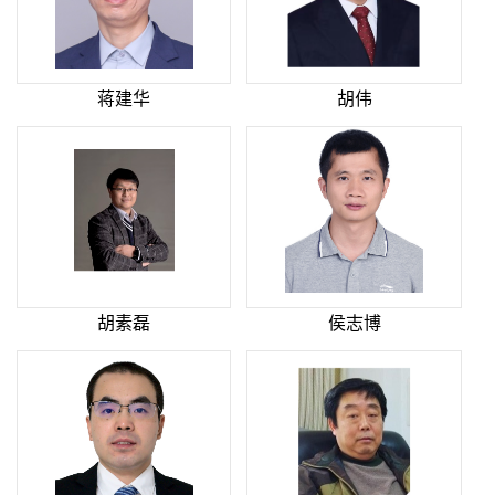
蒋建华
胡伟
胡素磊
侯志博