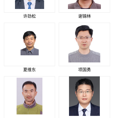
许劲松
谢锦林
夏维东
项国勇