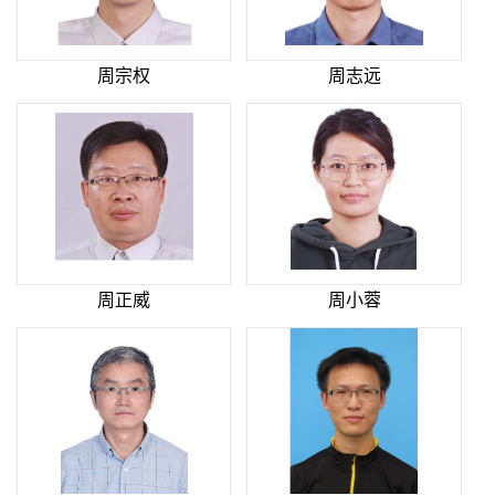
周宗权
周志远
周正威
周小蓉