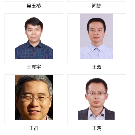
吴玉椿
闻捷
王震宇
王双
王群
王鸿