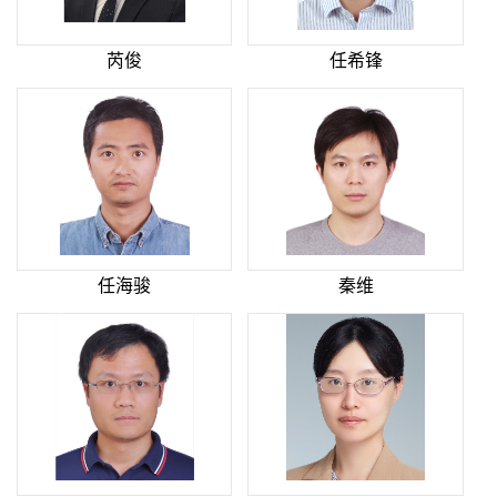
芮俊
任希锋
任海骏
秦维