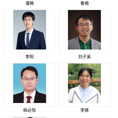
潘楠
鲁楠
李阳
刘子奚
柳必恒
李倩