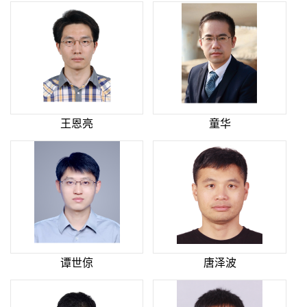
王恩亮
童华
谭世倞
唐泽波