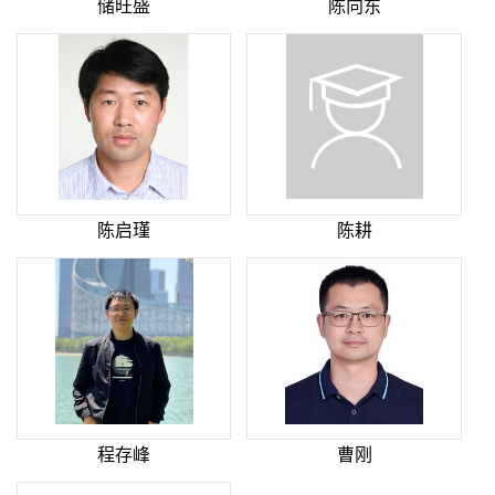
储旺盛
陈向东
陈启瑾
陈耕
程存峰
曹刚