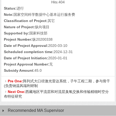
Hits:
404
Status:
进行
Note:
国家空间科学数据中心基本运行服务费
Classification of Project:
其它
Nature of Project:
纵向项目
Supported by:
国家科技部
Project Number:
纵20200338
Date of Project Approval:
2020-03-10
Scheduled completion time:
2024-12-31
Date of Project Initiation:
2020-01-01
Project Approval Number:
无
Subsidy Amount:
45.0
Pre One:
阵列式大口径激光雷达系统，子午工程二期，参与骨干
(负责钠温风瑞利研制
Next One:
西藏地区平流层和对流层臭氧交换和传输精细时空分
布特征研究
Recommended MA Supervisor