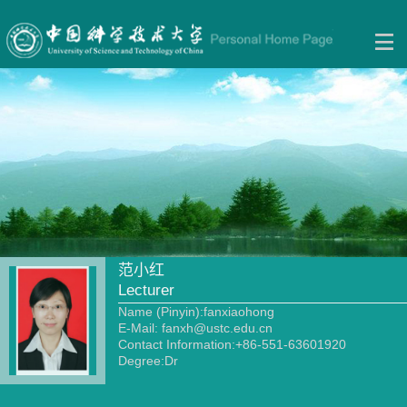
范小红
Lecturer
Name (Pinyin):fanxiaohong
E-Mail:
fanxh@ustc.edu.cn
Contact Information:+86-551-63601920
Degree:Dr