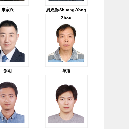
宋家兴
周双勇/Shuang-Yong
Zhou
邵明
单旭