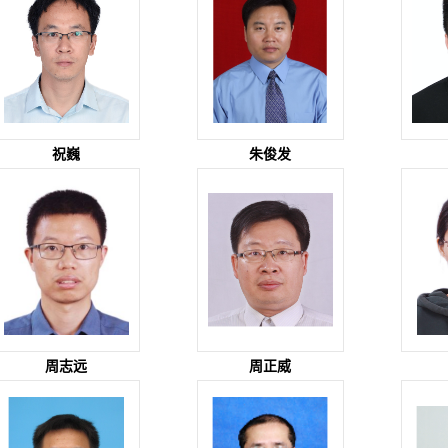
祝巍
朱俊发
周志远
周正威