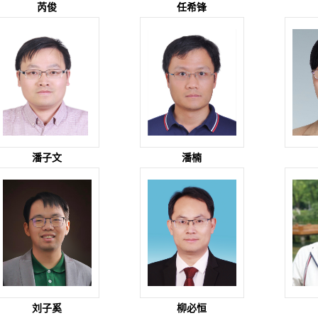
芮俊
任希锋
潘子文
潘楠
刘子奚
柳必恒