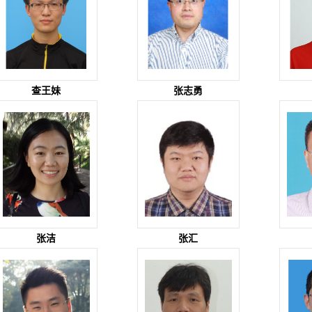
查王妹
张志勇
张洁
张汇