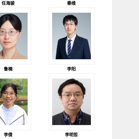
任海骏
秦维
鲁楠
李阳
李倩
李明哲