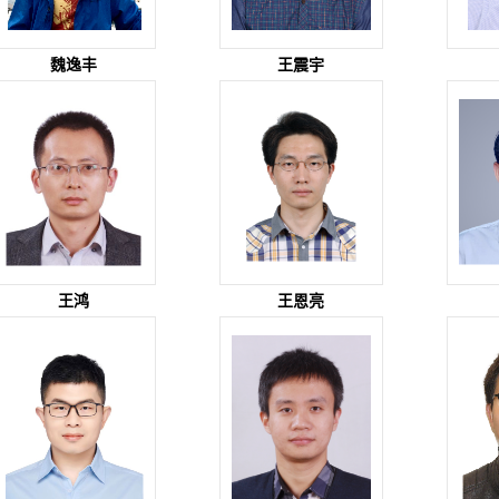
魏逸丰
王震宇
王鸿
王恩亮