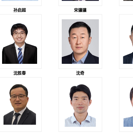
孙启超
宋骧骧
沈胜春
沈奇