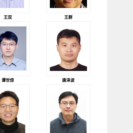
王双
王群
谭世倞
唐泽波