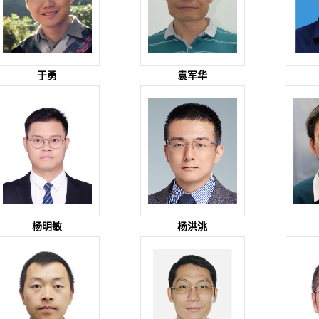
于勇
袁军华
杨明敏
杨洪洮