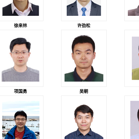
徐来林
许劲松
项国勇
吴朝