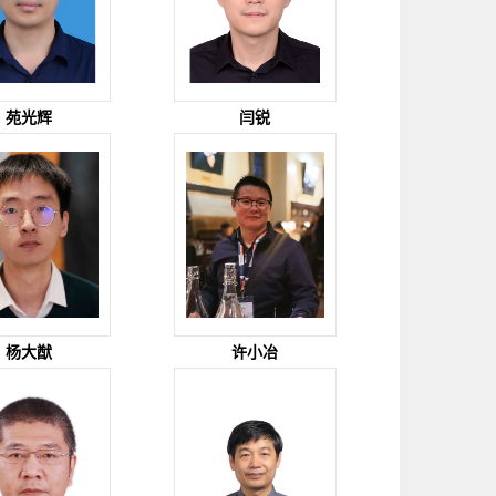
苑光辉
闫锐
杨大猷
许小冶