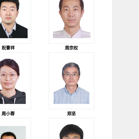
祝曹祥
周宗权
周小蓉
郑坚