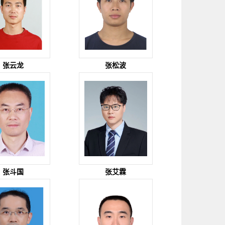
张云龙
张松波
张斗国
张艾霖