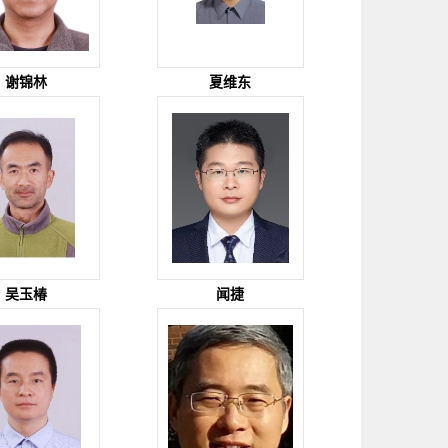
谢锦林
夏维东
吴玉椿
闻捷