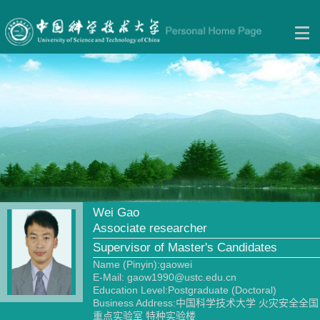
Wei Gao
Associate researcher
Supervisor of Master's Candidates
Name (Pinyin):gaowei
E-Mail:
gaow1990@ustc.edu.cn
Education Level:Postgraduate (Doctoral)
Business Address:中国科学技术大学 火灾安全全国
重点实验室 特种实验楼