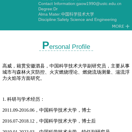
Contact Information:gaow1990@ustc.edu.cn
Degree:Dr
Alma Mater:中国科学技术大学
Discipline:Safety Science and Engineering
P
ersonal Profile