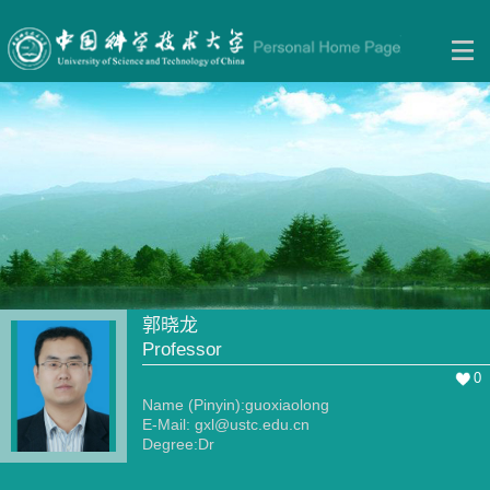
郭晓龙
Professor
0
Name (Pinyin):guoxiaolong
E-Mail:
gxl@ustc.edu.cn
Degree:Dr