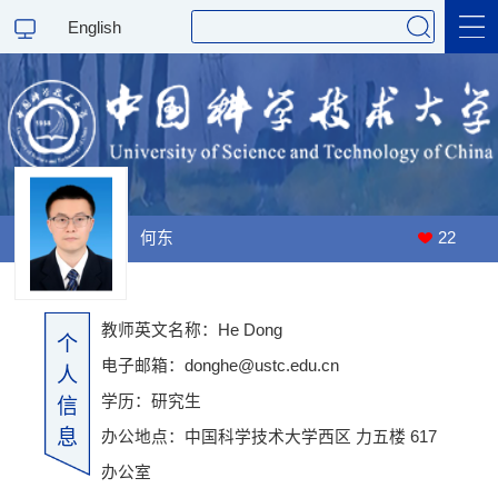
English
教师个人主页
何东
22
访问量：
00004116
最后更新时间：
2026
-
6
-
15
教师英文名称：He Dong
个
电子邮箱：
donghe@ustc.edu.cn
人
学历：研究生
信
息
办公地点：中国科学技术大学西区 力五楼 617
办公室