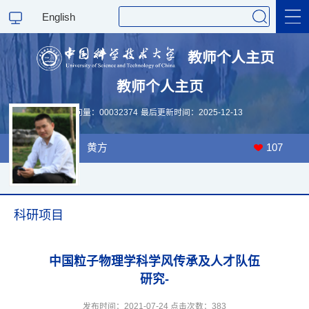
English
教师个人主页
教师个人主页
科学研究
访问量：
00032374
最后更新时间：
2025
-
12
-
13
教学研究
黄方
107
科研项目
中国粒子物理学科学风传承及人才队伍
研究-
发布时间：2021-07-24 点击次数：
383