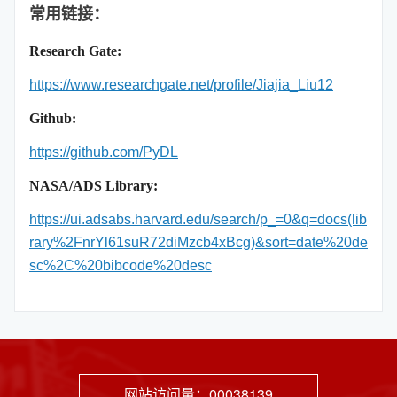
常用链接：
Research Gate:
https://www.researchgate.net/profile/Jiajia_Liu12
Github:
https://github.com/PyDL
NASA/ADS Library:
https://ui.adsabs.harvard.edu/search/p_=0&q=docs(lib
rary%2FnrYl61suR72diMzcb4xBcg)&sort=date%20de
sc%2C%20bibcode%20desc
网站访问量：
00038139