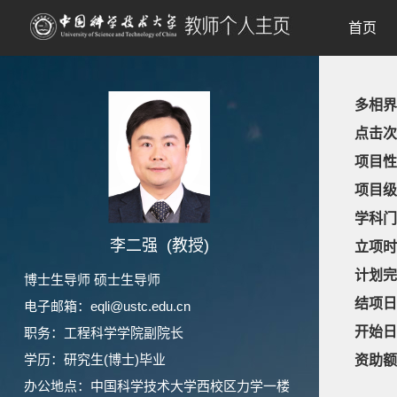
首页
多相界
点击次
项目性
项目级
学科门
李二强 (教授)
立项时
计划完
博士生导师 硕士生导师
结项日
电子邮箱：
eqli@ustc.edu.cn
开始日
职务：工程科学学院副院长
学历：研究生(博士)毕业
资助额
办公地点：中国科学技术大学西校区力学一楼