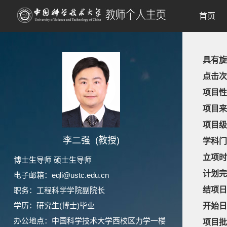
首页
具有旋
点击次
项目性
项目来
项目级
李二强 (教授)
学科门
立项时
博士生导师 硕士生导师
计划完
电子邮箱：
eqli@ustc.edu.cn
结项日
职务：工程科学学院副院长
学历：研究生(博士)毕业
开始日
办公地点：中国科学技术大学西校区力学一楼
项目批