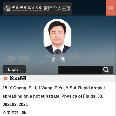
李二强
English
论文成果
15. Y Cheng, E Li, J Wang, P Yu, Y Sui, Rapid droplet
spreading on a hot substrate, Physics of Fluids, 33,
092103, 2021
点击次数：
85