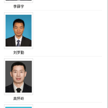
李薛宇
刘罗勤
高怀岭