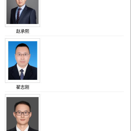
赵承熙
翟志刚