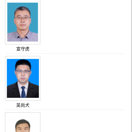
宣守虎
吴尚犬