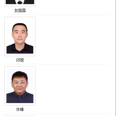
贠国霖
闫锐
许峰