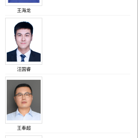
王海龙
汪国睿
王奉超