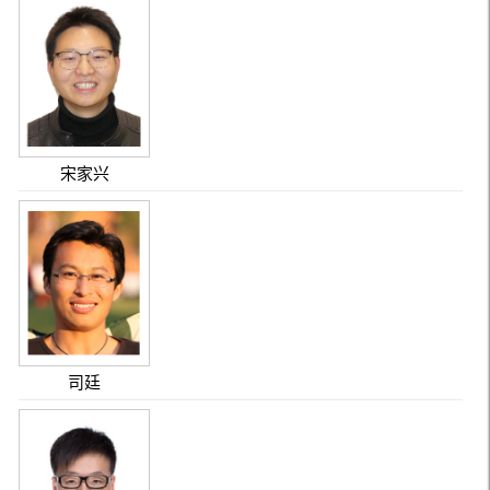
宋家兴
司廷