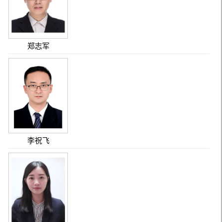
郑志军
李祝飞