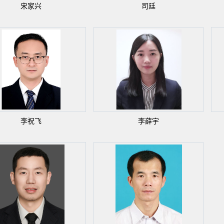
宋家兴
司廷
李祝飞
李薛宇