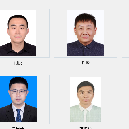
闫锐
许峰