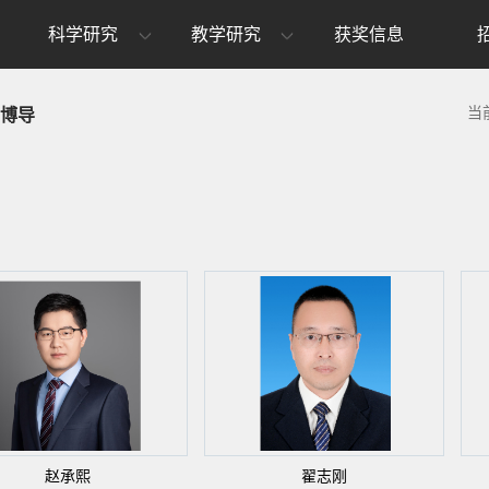
科学研究
教学研究
获奖信息
当
博导
赵承熙
翟志刚