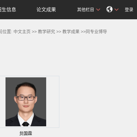
招生信息
论文成果
其他栏目
登录
前位置:
中文主页
>>
教学研究
>>
教学成果
>>同专业博导
贠国霖