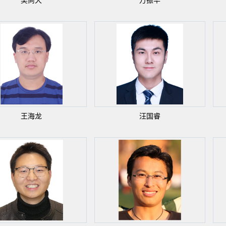
吴尚犬
万振华
王海龙
汪国睿