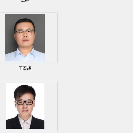
王柳
王奉超