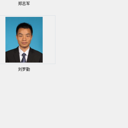
郑志军
刘罗勤