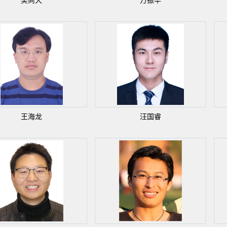
吴尚犬
万振华
王海龙
汪国睿