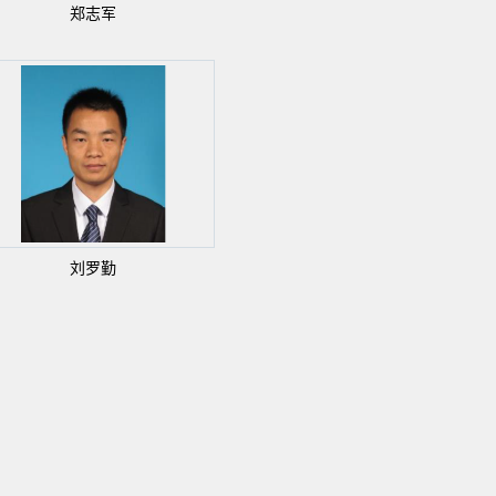
郑志军
刘罗勤