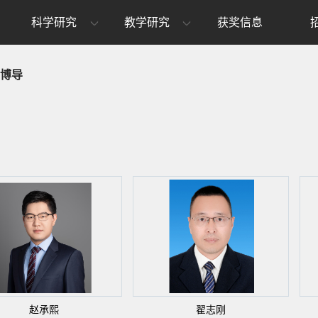
科学研究
教学研究
获奖信息
博导
赵承熙
翟志刚