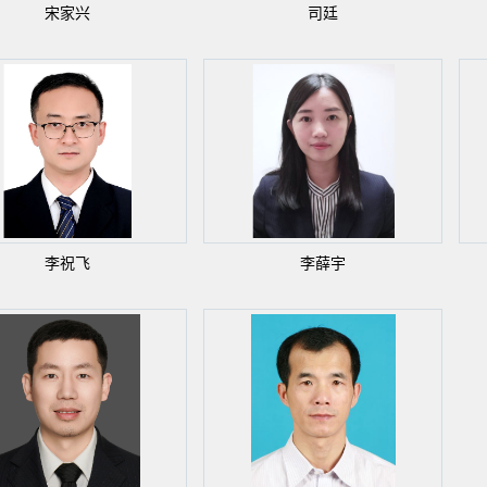
宋家兴
司廷
李祝飞
李薛宇