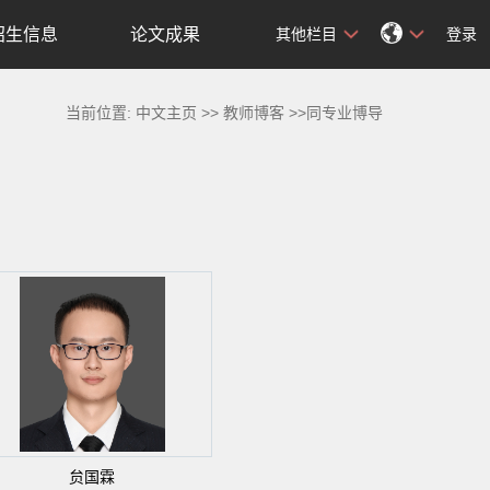
招生信息
论文成果
其他栏目
登录
当前位置:
中文主页
>>
教师博客
>>同专业博导
贠国霖