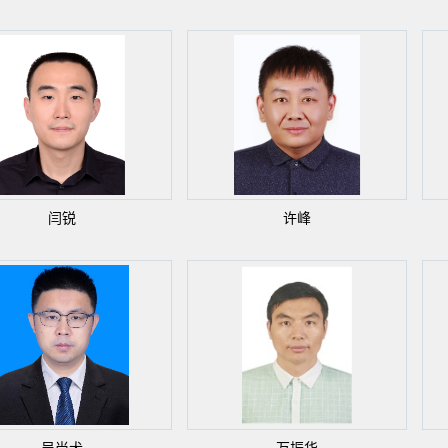
闫锐
许峰