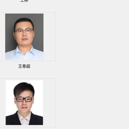
王柳
王奉超