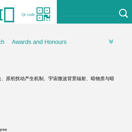
Qr code
ch
Awards and Honours
gree