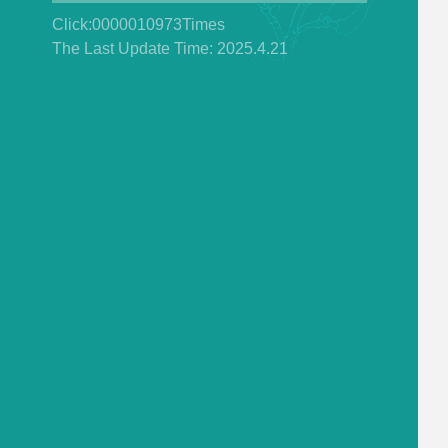
Click:
0000010973
Times
The Last Update Time:
2025
.
4
.
21