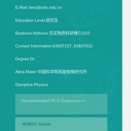
E-Mail:
limz@ustc.edu.cn
Education Level:研究生
Business Address:东区物质科研楼C1103
Contact Information:63607237, 63607032
Degree:Dr
Alma Mater:中国科学院高能物理研究所
Discipline:Physics
Recommended Ph.D.Supervisor>>
MOBILE Version