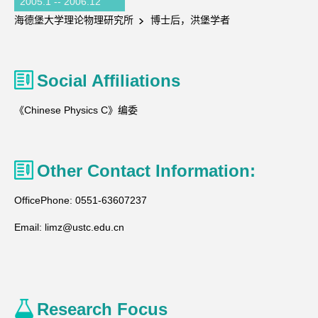
2005.1 -- 2006.12
海德堡大学理论物理研究所
博士后，洪堡学者
Social Affiliations
《Chinese Physics C》编委
Other Contact Information:
OfficePhone:
0551-63607237
Email:
limz@ustc.edu.cn
Research Focus