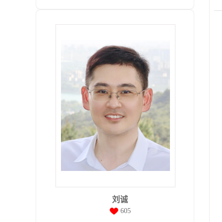
刘诚
605