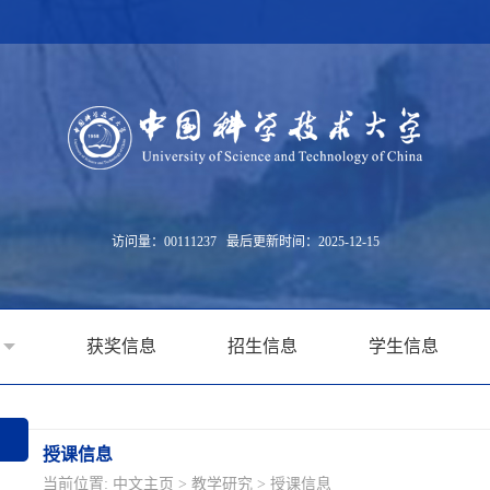
访问量：
00111237
最后更新时间：
2025
-
12
-
15
获奖信息
招生信息
学生信息
授课信息
当前位置:
中文主页
>
教学研究
>
授课信息