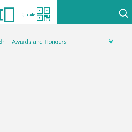
Qr code
ch
Awards and Honours