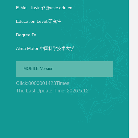
E-Mail:
liuying7@ustc.edu.cn
Education Level:研究生
Degree:Dr
Alma Mater:中国科学技术大学
MOBILE Version
Click:
0000001423
Times
The Last Update Time:
2026
.
5
.
12