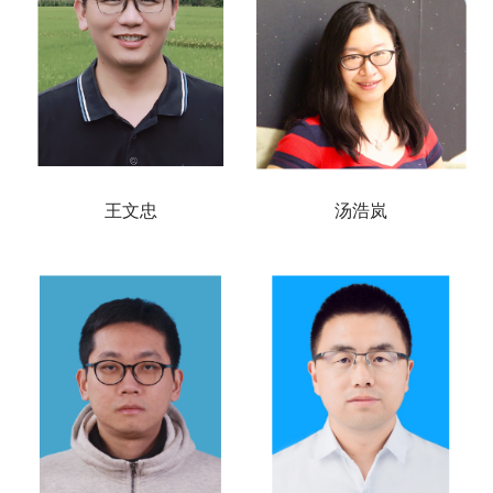
王文忠
汤浩岚