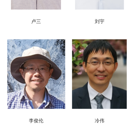
卢三
刘宇
李俊伦
冷伟