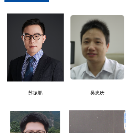
苏振鹏
吴忠庆