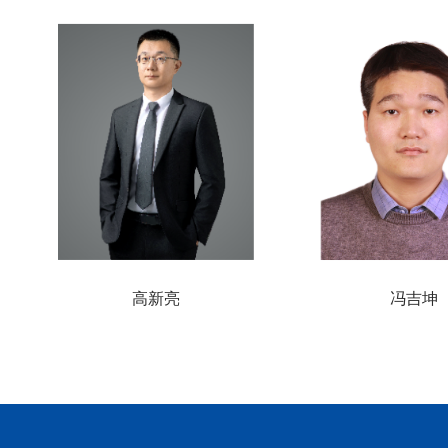
高新亮
冯吉坤