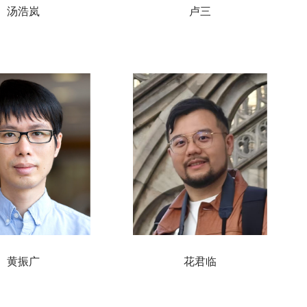
汤浩岚
卢三
黄振广
花君临