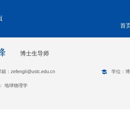
页
首
峰
博士生导师
邮箱：
zefengli@ustc.edu.cn
学位：博
： 地球物理学