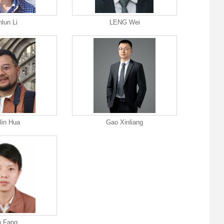
nlun Li
LENG Wei
lin Hua
Gao Xinliang
n Fang