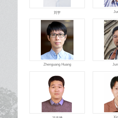
Ju
刘宇
Zhenguang Huang
Jun
Xi
冯吉坤