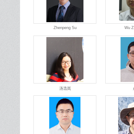
Zhenpeng Su
Wu Z
汤浩岚