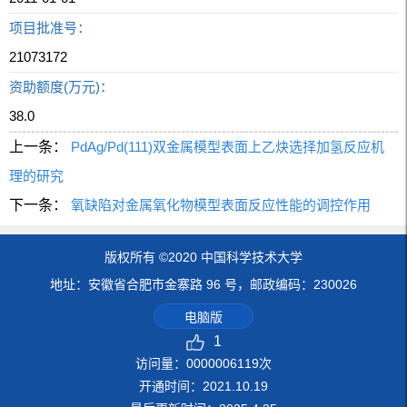
项目批准号：
21073172
资助额度(万元)：
38.0
上一条：
PdAg/Pd(111)双金属模型表面上乙炔选择加氢反应机
理的研究
下一条：
氧缺陷对金属氧化物模型表面反应性能的调控作用
版权所有 ©2020 中国科学技术大学
地址：安徽省合肥市金寨路 96 号，邮政编码：230026
电脑版
1
访问量：
0000006119
次
开通时间：
2021
.
10
.
19