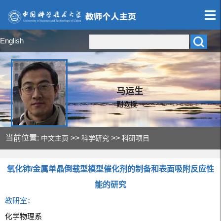
English
马运生
副教授
当前位置:
>>
>>
中文主页
科学研究
科研项目
氧化铈/金属单晶倒载型模型催化剂的制备和表面吸附反应性
能的研究
教研室：
化学物理系