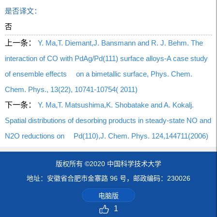
是否译文：
否
上一条：
Y. Ma,T. Diemant,J. Bansmann and R. J. Behm. The
interaction of CO with PdAg/Pd(111) surface alloys-A case study
of ensemble effects on a bimetallic surface, Phys. Chem.
Chem. Phys., 13(22), 10741-10754( 2011)
下一条：
Y. Ma,T. Matsushima,K. Shobatake and A. Kokalj.
Spatial distributions of desorbing products in steady-state NO and
N2O reductions on Pd(110),J. Chem. Phys. 124,144711(2006)
版权所有 ©2020 中国科学技术大学
地址：安徽省合肥市金寨路 96 号，邮政编码：230026
电脑版
1