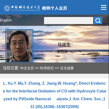
English
马运生
副教授
当前位置:
>>
>>
中文主页
科学研究
论文成果
L. Xu,Y. Ma,Y. Zhang, Z. Jiang,W. Huang*, Direct Evidenc
e for the Interfacial Oxidation of CO with Hydroxyls Catal
yzed by Pt/Oxide Nanocat -alysts,J. Am. Chem. Soc.,1
31 (45),16366–16367(2009)