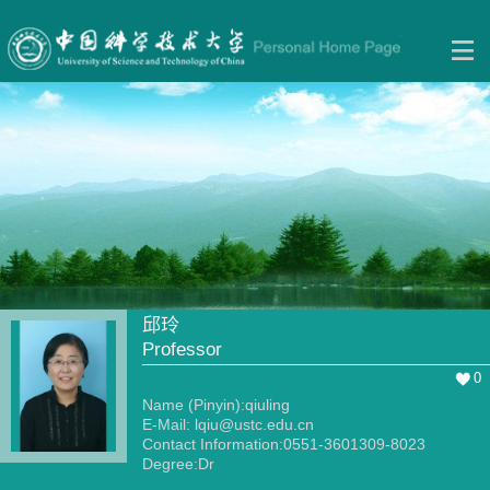
邱玲
Professor
0
Name (Pinyin):qiuling
E-Mail:
lqiu@ustc.edu.cn
Contact Information:0551-3601309-8023
Degree:Dr