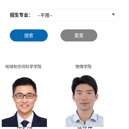
招生专业：
--不限--
搜索
重置
地球和空间科学学院
物理学院
陈伊翔
任希锋