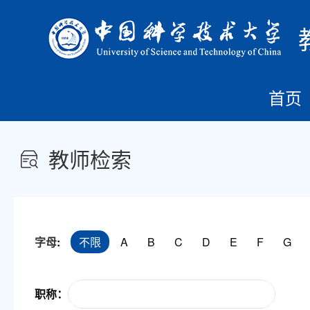
首页
教师检索
字母
:
不限
A
B
C
D
E
F
G
职称：