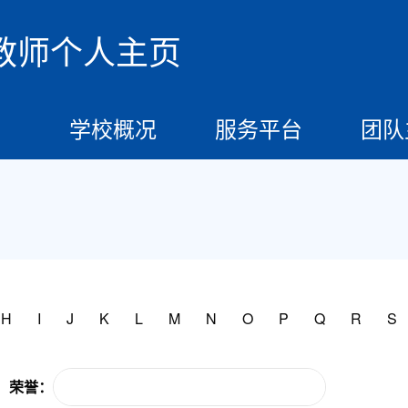
教师个人主页
学校概况
服务平台
团队
H
I
J
K
L
M
N
O
P
Q
R
S
荣誉：