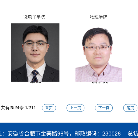
微电子学院
物理学院
覃愿
潘子文
共有
2524
条
1
/
211
首页
上一页
下一页
尾页
址：安徽省合肥市金寨路96号，邮政编码：230026
总