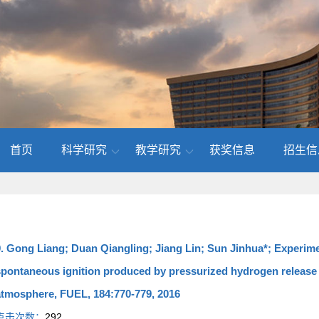
首页
科学研究
教学研究
获奖信息
招生信
. Gong Liang; Duan Qiangling; Jiang Lin; Sun Jinhua*; Experime
spontaneous ignition produced by pressurized hydrogen release
atmosphere, FUEL, 184:770-779, 2016
点击次数：
292