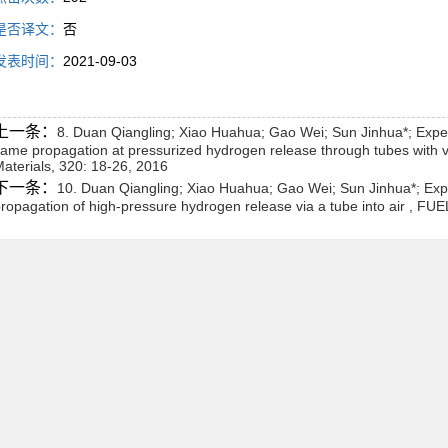
是否译文：
否
发表时间：
2021-09-03
上一条：
8. Duan Qiangling; Xiao Huahua; Gao Wei; Sun Jinhua*; Experi
lame propagation at pressurized hydrogen release through tubes with v
aterials, 320: 18-26, 2016
下一条：
10. Duan Qiangling; Xiao Huahua; Gao Wei; Sun Jinhua*; Exp
ropagation of high-pressure hydrogen release via a tube into air , FU