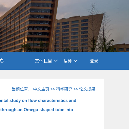
息
其他栏目
语种
登录
当前位置：
中文主页
>>
科学研究
>>
论文成果
ntal study on flow characteristics and
 through an Omega-shaped tube into