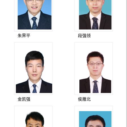
朱霁平
段强领
金凯强
侯雁北