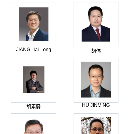
JIANG Hai-Long
胡伟
HU JINMING
胡素磊