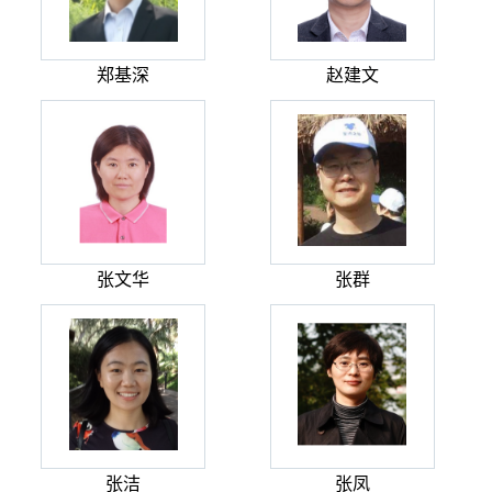
郑基深
赵建文
张文华
张群
张洁
张凤