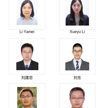
Li Yamei
Xueyu Li
刘建忠
刘东