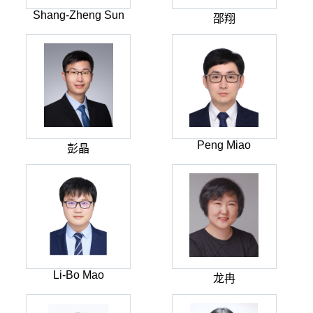
Shang-Zheng Sun
邵翔
Peng Miao
彭晶
Li-Bo Mao
龙冉