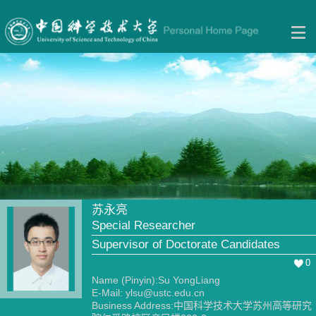
苏永亮
Special Researcher
Supervisor of Doctorate Candidates
0
Name (Pinyin):Su YongLiang
E-Mail:
ylsu@ustc.edu.cn
Business Address:中国科学技术大学苏州高等研究