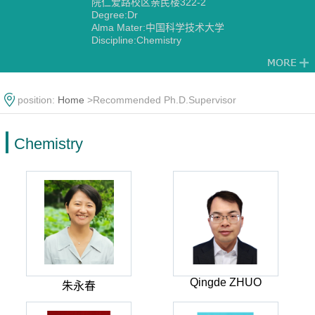
院仁爱路校区亲民楼322-2
Degree:Dr
Alma Mater:中国科学技术大学
Discipline:Chemistry
position:
Home
>Recommended Ph.D.Supervisor
Chemistry
Qingde ZHUO
朱永春