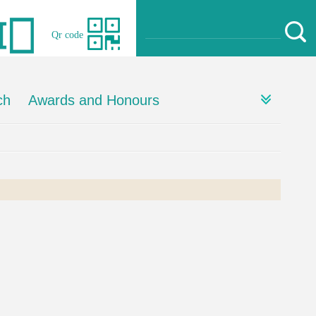
Qr code
ch
Awards and Honours