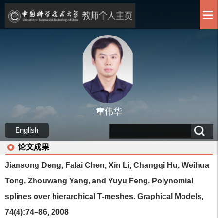
童伟华
English
论文成果
Jiansong Deng, Falai Chen, Xin Li, Changqi Hu, Weihua
Tong, Zhouwang Yang, and Yuyu Feng. Polynomial
splines over hierarchical T-meshes. Graphical Models,
74(4):74–86, 2008