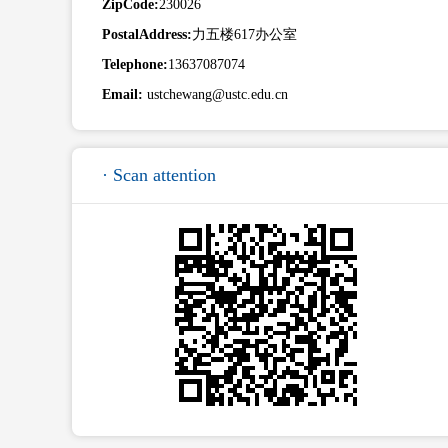
ZipCode:
230026
PostalAddress:
力五楼617办公室
Telephone:
13637087074
Email:
ustchewang@ustc.edu.cn
· Scan attention