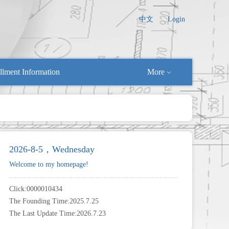
中文
Login
llment Information
More
2026-8-5，Wednesday
Welcome to my homepage!
Click:
0000010434
The Founding Time:
2025
.
7
.
25
The Last Update Time:
2026
.
7
.
23