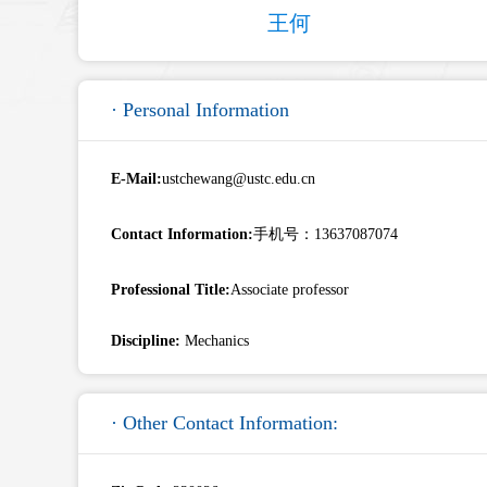
王何
· Personal Information
E-Mail:
ustchewang@ustc.edu.cn
Contact Information:
手机号：13637087074
Professional Title:
Associate professor
Discipline:
Mechanics
· Other Contact Information: