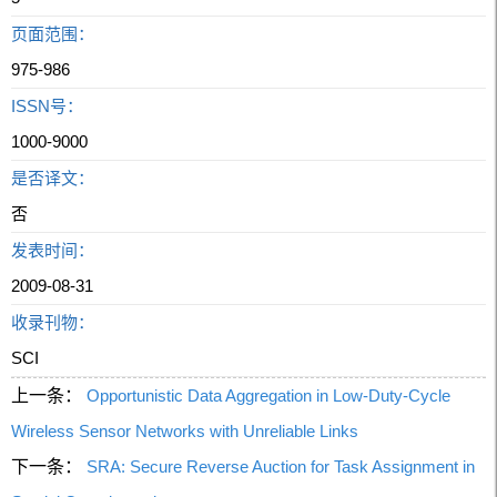
页面范围：
975-986
ISSN号：
1000-9000
是否译文：
否
发表时间：
2009-08-31
收录刊物：
SCI
上一条：
Opportunistic Data Aggregation in Low-Duty-Cycle
Wireless Sensor Networks with Unreliable Links
下一条：
SRA: Secure Reverse Auction for Task Assignment in