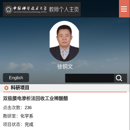
徐铜文
English
科研项目
双极膜电渗析法回收工业稀酸醋
点击次数：
236
教研室：
化学系
项目状态：
完成