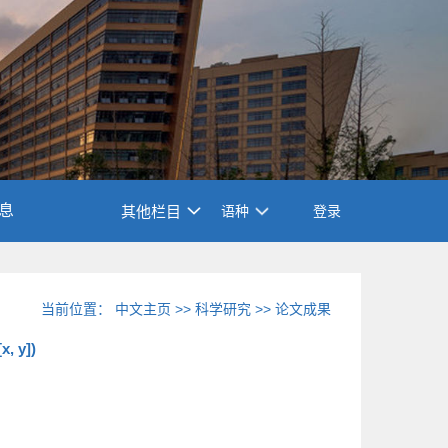
息
其他栏目
语种
登录
当前位置：
中文主页
>>
科学研究
>>
论文成果
, y])