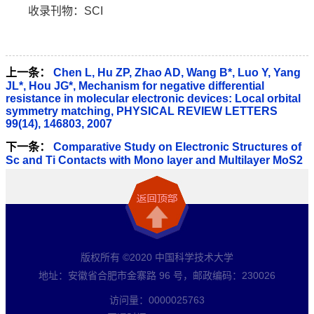
收录刊物：SCI
上一条：
Chen L, Hu ZP, Zhao AD, Wang B*, Luo Y, Yang
JL*, Hou JG*, Mechanism for negative differential
resistance in molecular electronic devices: Local orbital
symmetry matching, PHYSICAL REVIEW LETTERS
99(14), 146803, 2007
下一条：
Comparative Study on Electronic Structures of
Sc and Ti Contacts with Mono layer and Multilayer MoS2
版权所有 ©2020 中国科学技术大学
地址：安徽省合肥市金寨路 96 号，邮政编码：230026
访问量：
0000025763