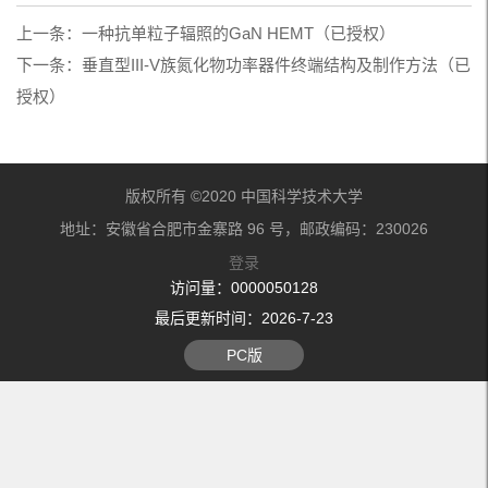
上一条：
一种抗单粒子辐照的GaN HEMT（已授权）
下一条：
垂直型III-V族氮化物功率器件终端结构及制作方法（已
授权）
版权所有 ©2020 中国科学技术大学
地址：安徽省合肥市金寨路 96 号，邮政编码：230026
登录
访问量：
0000050128
最后更新时间：
2026
-
7
-
23
PC版