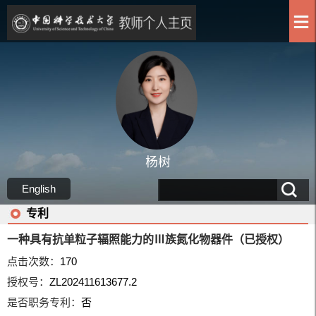
杨树
English
专利
一种具有抗单粒子辐照能力的Ⅲ族氮化物器件（已授权）
点击次数：
170
授权号：
ZL202411613677.2
是否职务专利：
否