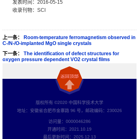
发表时间：2016-05-15
收录刊物：SCI
上一条：
Room-temperature ferromagnetism observed in
C-/N-/O-implanted MgO single crystals
下一条：
The identification of defect structures for
oxygen pressure dependent VO2 crystal films
版权所有 ©2020 中国科学技术大学
地址：安徽省合肥市金寨路 96 号，邮政编码：230026
访问量：
0000046286
开通时间：
2021
.
10
.
19
最后更新时间：
2025
.
12
.
13