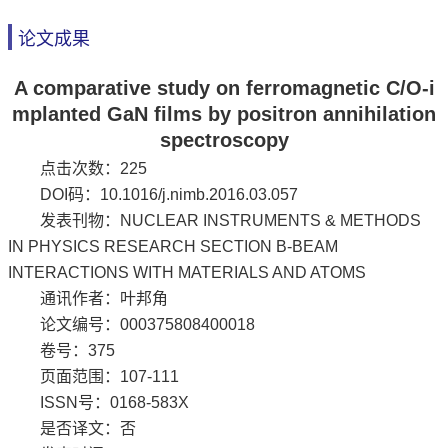
论文成果
A comparative study on ferromagnetic C/O-i
mplanted GaN films by positron annihilation
spectroscopy
点击次数：
225
DOI码：10.1016/j.nimb.2016.03.057
发表刊物：NUCLEAR INSTRUMENTS & METHODS
IN PHYSICS RESEARCH SECTION B-BEAM
INTERACTIONS WITH MATERIALS AND ATOMS
通讯作者：叶邦角
论文编号：000375808400018
卷号：375
页面范围：107-111
ISSN号：0168-583X
是否译文：否