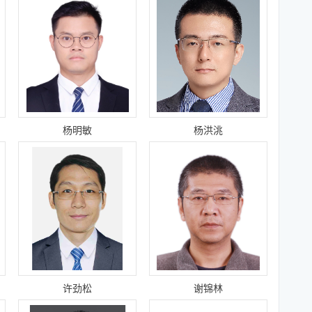
杨明敏
杨洪洮
许劲松
谢锦林