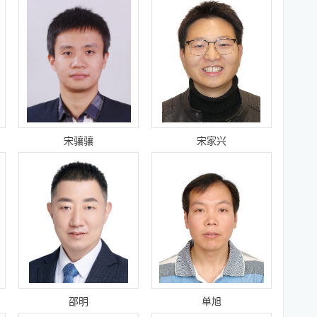
宋骧骧
宋家兴
邵明
单旭