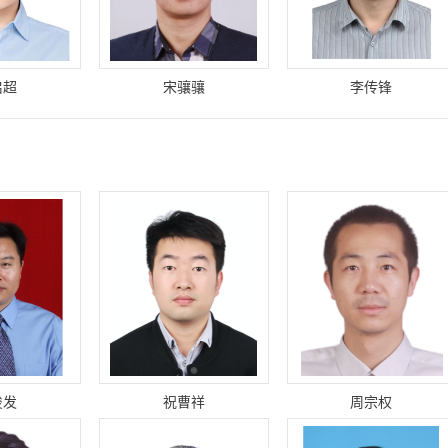
启超
宋骧骧
李传锋
俊发
祝曹祥
周宗权