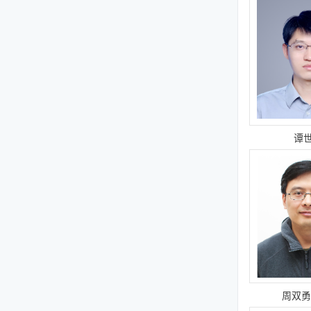
谭
周双勇/