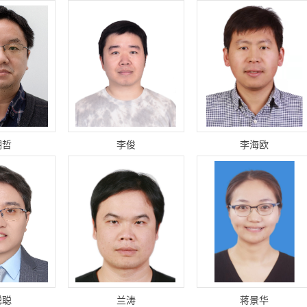
明哲
李俊
李海欧
聪聪
兰涛
蒋景华