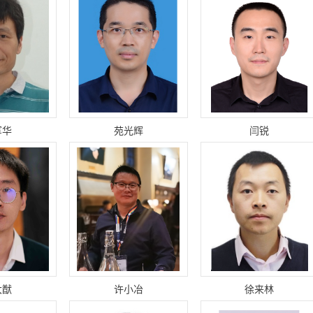
军华
苑光辉
闫锐
大猷
许小冶
徐来林