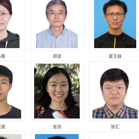
小蓉
郑坚
查王妹
松波
张洁
张汇