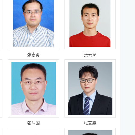
张志勇
张云龙
张斗国
张艾霖