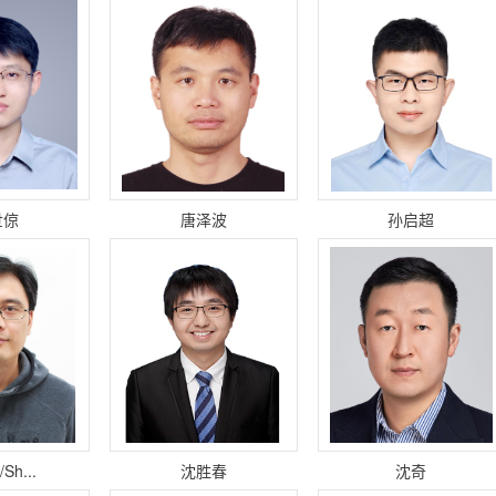
世倞
唐泽波
孙启超
Sh...
沈胜春
沈奇