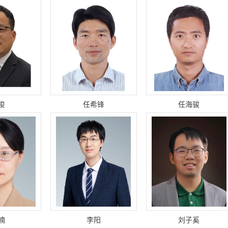
俊
任希锋
任海骏
楠
李阳
刘子奚