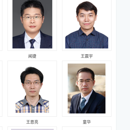
闻捷
王震宇
王恩亮
童华