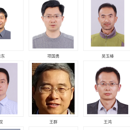
维东
项国勇
吴玉椿
双
王群
王鸿