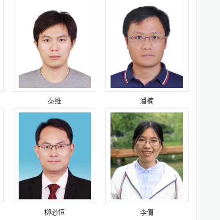
秦维
潘楠
柳必恒
李倩