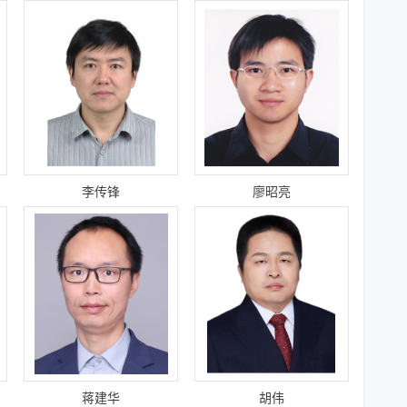
李传锋
廖昭亮
蒋建华
胡伟