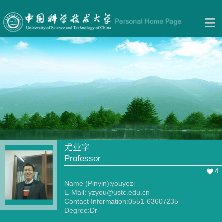
尤业字
Professor
4
Name (Pinyin):youyezi
E-Mail:
yzyou@ustc.edu.cn
Contact Information:0551-63607235
Degree:Dr