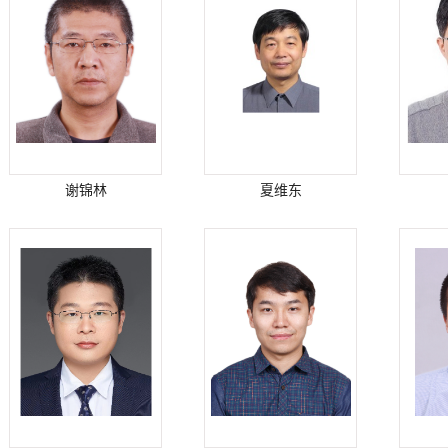
谢锦林
夏维东