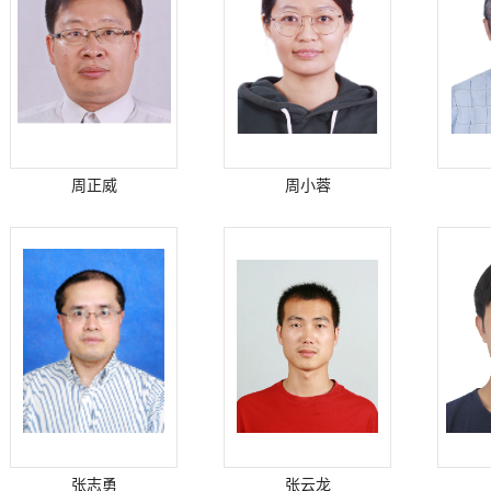
周正威
周小蓉
张志勇
张云龙