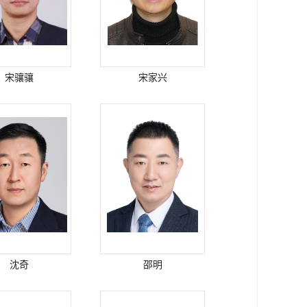
宋骧骧
宋家兴
沈奇
邵明