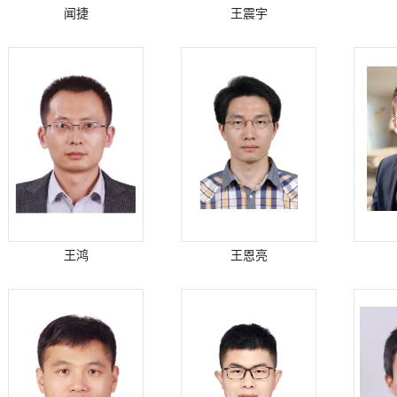
闻捷
王震宇
王鸿
王恩亮