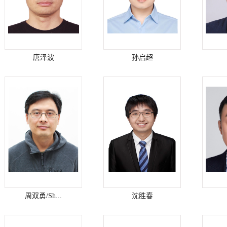
唐泽波
孙启超
周双勇/Sh...
沈胜春