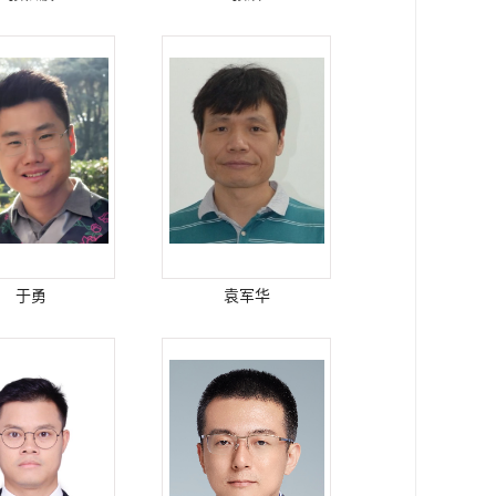
于勇
袁军华