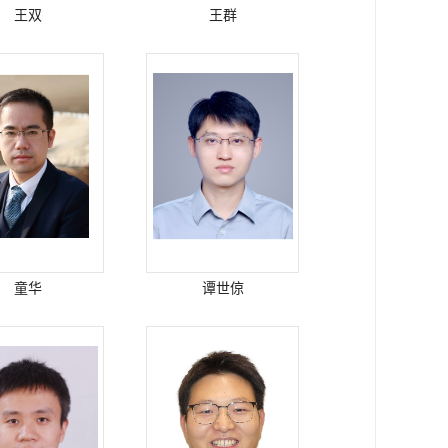
王双
王群
童华
谭世倞