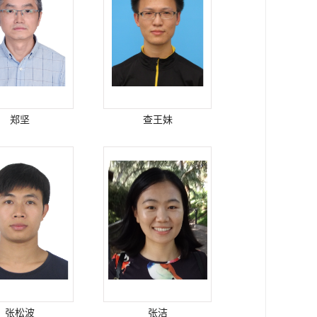
郑坚
查王妹
张松波
张洁