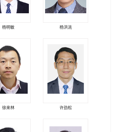
杨明敏
杨洪洮
徐来林
许劲松