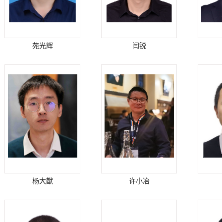
苑光辉
闫锐
杨大猷
许小冶