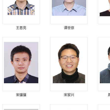
王恩亮
谭世倞
宋骧骧
宋家兴
周