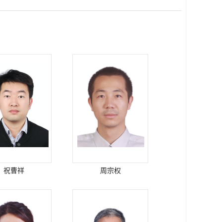
祝曹祥
周宗权