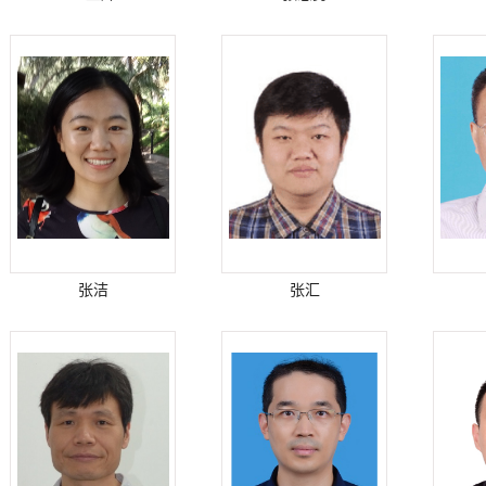
张洁
张汇