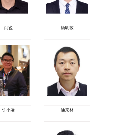
闫锐
杨明敏
许小冶
徐来林