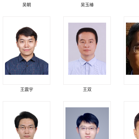
吴朝
吴玉椿
王震宇
王双