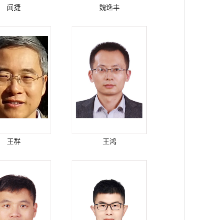
闻捷
魏逸丰
王群
王鸿