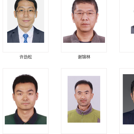
许劲松
谢锦林