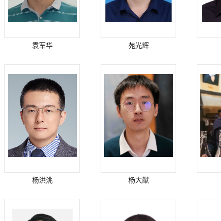
袁军华
苑光辉
杨洪洮
杨大猷