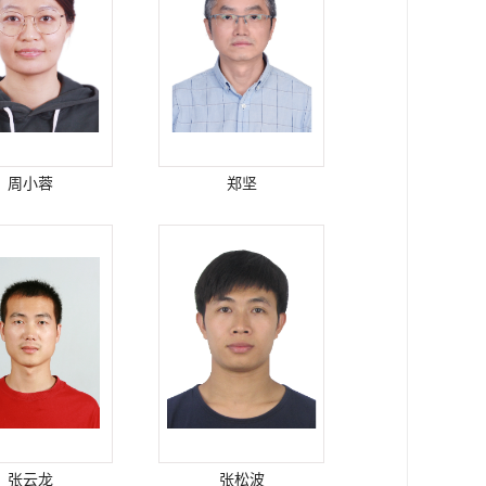
周小蓉
郑坚
张云龙
张松波