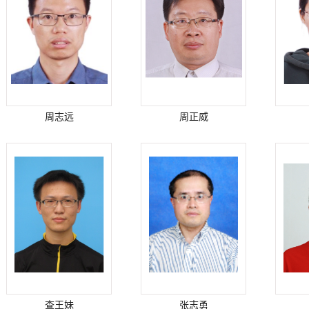
周志远
周正威
查王妹
张志勇