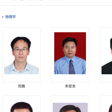
物理学
祝巍
朱俊发