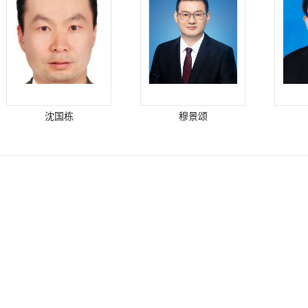
沈国栋
穆景颂