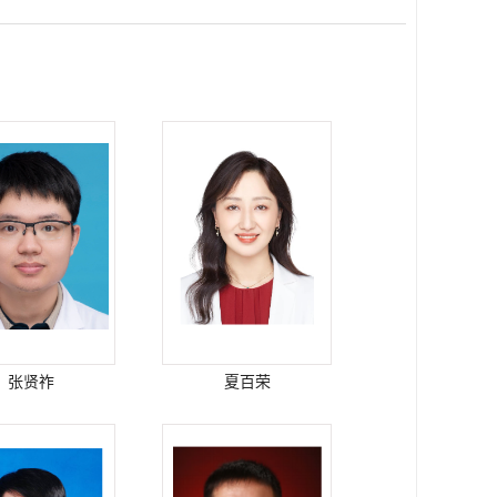
张贤祚
夏百荣