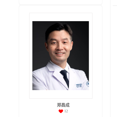
郑昌成
12