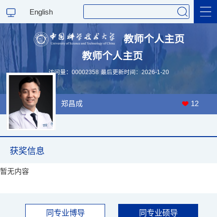
English
教师个人主页
教师个人主页
访问量：
00002358
最后更新时间：
2026
-
1
-
20
郑昌成
12
获奖信息
暂无内容
同专业博导
同专业硕导