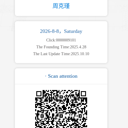
周克瑾
2026-8-8，Saturday
Click:
0000009101
The Founding Time:
2025
.
4
.
28
The Last Update Time:
2025
.
10
.
10
· Scan attention