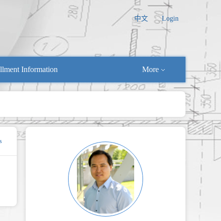
中文
Login
llment Information
More
s