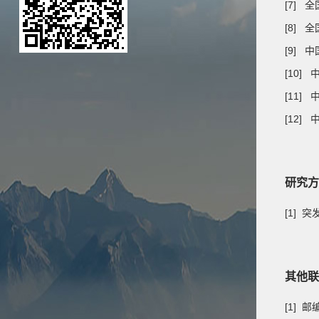
[7] 
[8] 
[9]
[10
[11
[12
研究方
[1]
其他联
[1] 