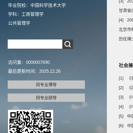
[3] 20
毕业院校：中国科学技术大学
甘肃省
学科：工商管理学
[4] 20
公共管理学
北京市
历任博
访问量：
0000007690
社会兼
最后更新时间：
2025
.
12
.
26
[1]
同专业博导
[2]
[3]
同专业硕导
[4]
[5]
[6]